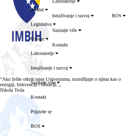
Laboratorije
Institut
Istraživanje i razvoj
BOS
Legislativa
Saznajte više
Usluge
Kontakt
Laboratorije
Istraživanje i razvoj
“
Ako želite otkriti tajne Univerzuma, razmišljajte o njima kao o
Saznajte više
energiji, frekvenciji i vibraciji.
„
Nikola Tesla
Kontakt
Prijavite se
BOS