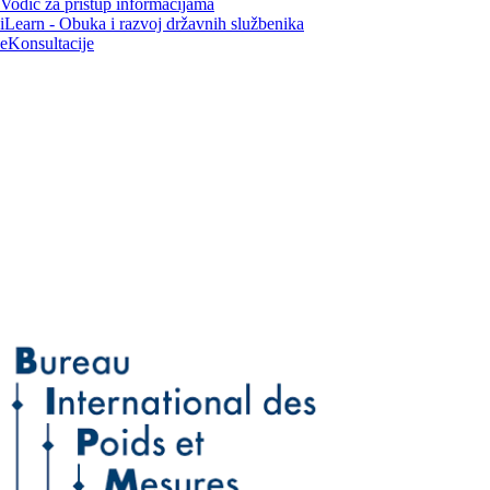
Vodič za pristup informacijama
iLearn - Obuka i razvoj državnih službenika
eKonsultacije