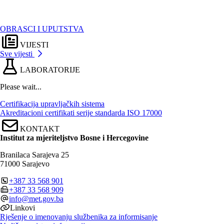
OBRASCI I UPUTSTVA
VIJESTI
Sve vijesti
LABORATORIJE
Please wait...
Certifikacija upravljačkih sistema
Akreditacioni certifikati serije standarda ISO 17000
KONTAKT
Institut za mjeriteljstvo Bosne i Hercegovine
Branilaca Sarajeva 25
71000
Sarajevo
+387 33 568 901
+387 33 568 909
info@met.gov.ba
Linkovi
Rješenje o imenovanju službenika za informisanje