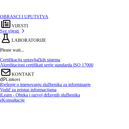
OBRASCI I UPUTSTVA
VIJESTI
Sve vijesti
LABORATORIJE
Please wait...
Certifikacija upravljačkih sistema
Akreditacioni certifikati serije standarda ISO 17000
KONTAKT
Linkovi
Rješenje o imenovanju službenika za informisanje
Vodič za pristup informacijama
iLearn - Obuka i razvoj državnih službenika
eKonsultacije