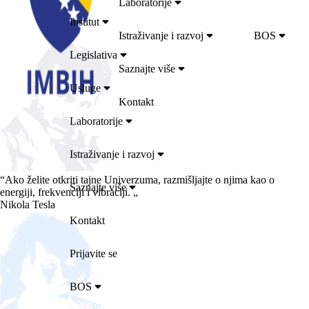
Laboratorije
Institut
Istraživanje i razvoj
BOS
Legislativa
Saznajte više
Usluge
Kontakt
Laboratorije
Istraživanje i razvoj
“
Ako želite otkriti tajne Univerzuma, razmišljajte o njima kao o
Saznajte više
energiji, frekvenciji i vibraciji.
„
Nikola Tesla
Kontakt
Prijavite se
BOS